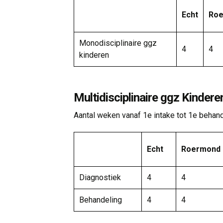
Echt
Ro
Monodisciplinaire ggz
4
4
kinderen
Multidisciplinaire ggz Kindere
Aantal weken vanaf 1e intake tot 1e behan
Echt
Roermond
Diagnostiek
4
4
Behandeling
4
4