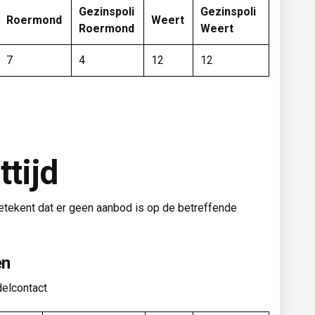
Gezinspoli
Gezinspoli
Roermond
Weert
Roermond
Weert
7
4
12
12
tijd
betekent dat er geen aanbod is op de betreffende
en
delcontact