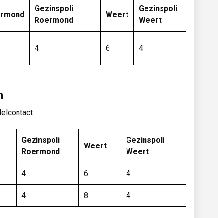
Gezinspoli
Gezinspoli
ermond
Weert
Roermond
Weert
4
6
4
n
delcontact
Gezinspoli
Gezinspoli
Weert
Roermond
Weert
4
6
4
4
8
4