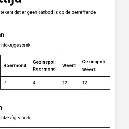
etekent dat er geen aanbod is op de betreffende
en
(intake)gesprek
Gezinspoli
Gezinspoli
Roermond
Weert
Roermond
Weert
7
4
12
12
n
(intake)gesprek