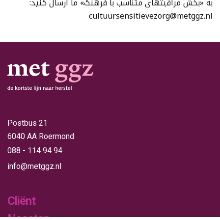
به «بخش مراقبتهای متناسب با فرهنگ» ما ارسال کنید:
cultuursensitievezorg@metggz.nl
Postbus 21
6040 AA Roermond
088 - 114 94 94
info@metggz.nl
Cliënt
Naasten