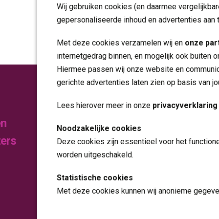
Wij gebruiken cookies (en daarmee vergelijkba
gepersonaliseerde inhoud en advertenties aan 
Met deze cookies verzamelen wij en
onze par
internetgedrag binnen, en mogelijk ook buiten o
Hiermee passen wij onze website en communica
gerichte advertenties laten zien op basis van j
Publicaties
Lees hierover meer in onze
privacyverklaring
en
Noodzakelijke cookies
Folders
zers
Deze cookies zijn essentieel voor het function
Jaarverslagen
worden uitgeschakeld.
Statistische cookies
Nieuws
Met deze cookies kunnen wij anonieme gegeven
Contact
analyseren en te verbeteren.