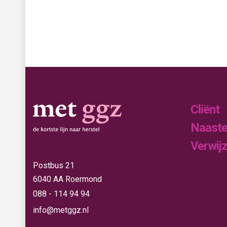
Cliënt
Naast
Verwij
Postbus 21
6040 AA Roermond
088 - 114 94 94
info@metggz.nl