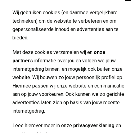
Verwijzers
Wij gebruiken cookies (en daarmee vergelijkbare
Publicaties
technieken) om de website te verbeteren en om
gepersonaliseerde inhoud en advertenties aan te
Folders
bieden.
Jaarverslagen
Met deze cookies verzamelen wij en
onze
partners
informatie over jou en volgen we jouw 
Nieuws
internetgedrag binnen, en mogelijk ook buiten onze
Contact
website. Wij bouwen zo jouw persoonlijk profiel op.
Hiermee passen wij onze website en communicatie
aan op jouw voorkeuren. Ook kunnen we zo gerichte
Volg ons op
advertenties laten zien op basis van jouw recente
internetgedrag.
Lees hierover meer in onze
privacyverklaring
en 
cookieverklaring
.