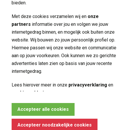
Contact
bieden.
Met deze cookies verzamelen wij en
onze
Volg ons op
partners
informatie over jou en volgen we jouw 
internetgedrag binnen, en mogelijk ook buiten onze
website. Wij bouwen zo jouw persoonlijk profiel op.
Hiermee passen wij onze website en communicatie
aan op jouw voorkeuren. Ook kunnen we zo gerichte
advertenties laten zien op basis van jouw recente
internetgedrag.
Made by ivengi
Lees hierover meer in onze
privacyverklaring
en 
Privacy
cookieverklaring
.
Disclaimer
Noodzakelijke cookies
Accepteer alle cookies
Deze cookies zijn essentieel voor het functioneren 
van de website en kunnen conform de wet niet worden
Accepteer noodzakelijke cookies
uitgeschakeld.