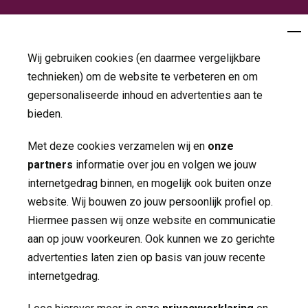
Folders
Jaarverslagen
Wij gebruiken cookies (en daarmee vergelijkbare
technieken) om de website te verbeteren en om
Nieuws
gepersonaliseerde inhoud en advertenties aan te
bieden.
Contact
Met deze cookies verzamelen wij en
onze
partners
informatie over jou en volgen we jouw 
Volg ons op
internetgedrag binnen, en mogelijk ook buiten onze
website. Wij bouwen zo jouw persoonlijk profiel op.
Hiermee passen wij onze website en communicatie
aan op jouw voorkeuren. Ook kunnen we zo gerichte
advertenties laten zien op basis van jouw recente
internetgedrag.
Made by ivengi