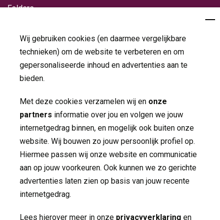
Folders
Jaarverslagen
Wij gebruiken cookies (en daarmee vergelijkbare
technieken) om de website te verbeteren en om
Nieuws
gepersonaliseerde inhoud en advertenties aan te
Contact
bieden.
Met deze cookies verzamelen wij en
onze
Volg ons op
partners
informatie over jou en volgen we jouw 
internetgedrag binnen, en mogelijk ook buiten onze
website. Wij bouwen zo jouw persoonlijk profiel op.
Hiermee passen wij onze website en communicatie
aan op jouw voorkeuren. Ook kunnen we zo gerichte
advertenties laten zien op basis van jouw recente
internetgedrag.
Made by ivengi
Lees hierover meer in onze
privacyverklaring
en 
Privacy