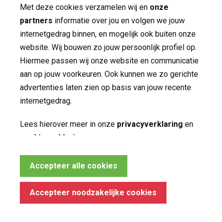
Met deze cookies verzamelen wij en
onze
partners
informatie over jou en volgen we jouw 
Nieuws
internetgedrag binnen, en mogelijk ook buiten onze
Contact
website. Wij bouwen zo jouw persoonlijk profiel op.
Hiermee passen wij onze website en communicatie
aan op jouw voorkeuren. Ook kunnen we zo gerichte
Volg ons op
advertenties laten zien op basis van jouw recente
internetgedrag.
Lees hierover meer in onze
privacyverklaring
en 
cookieverklaring
.
Noodzakelijke cookies
Accepteer alle cookies
Made by ivengi
Deze cookies zijn essentieel voor het functioneren 
van de website en kunnen conform de wet niet
Privacy
Accepteer noodzakelijke cookies
worden uitgeschakeld.
Disclaimer