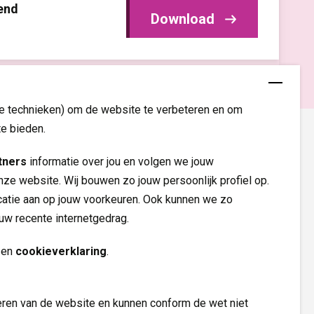
end
Download
re technieken) om de website te verbeteren en om
te bieden.
tners
informatie over jou en volgen we jouw 
nze website. Wij bouwen zo jouw persoonlijk profiel op.
tie aan op jouw voorkeuren. Ook kunnen we zo
ouw recente internetgedrag.
Volg ons op
en 
cookieverklaring
.
eren van de website en kunnen conform de wet niet 