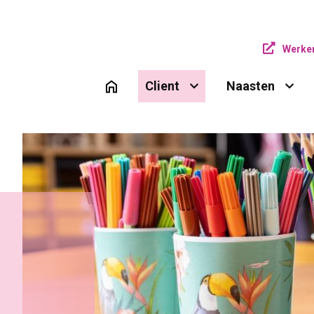
Werken
Client 
Naasten 