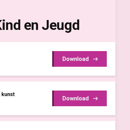
Kind en Jeugd
Download
e kunst
Download