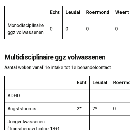
Echt
Leudal
Roermond
Weert
Monodisciplinaire
0
0
0
0
ggz volwassenen
Multidisciplinaire ggz volwassenen
Aantal weken vanaf 1e intake tot 1e behandelcontact
Echt
Leudal
Roerm
ADHD
Angststoornis
2*
2*
0
Jongvolwassenen
(Transitiepsychiatrie 18+)