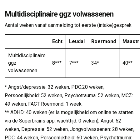
Multidisciplinaire ggz volwassenen
Aantal weken vanaf aanmelding tot eerste (intake)gesprek
Echt
Leudal
Roermond
Maastr
Multidisciplinaire
ggz
8***
7***
34*
40**
volwassenen
* Angst/depressie: 32 weken, PDC:20 weken,
Persoonlijkheid: 52 weken, Psychotrauma: 52 weken, MCZ:
49 weken, FACT Roermond: 1 week.
** ADHD: 40 weken (er is mogelijkheid om online te starten 
via de Superbrains app, wachttijd: 0 weken), Angst: 52
weken, Depressie: 52 weken, Jongvolwassenen: 28 weken,
PDC: 44 weken, Persoonlijkheid: 60 weken, Psychotrauma: