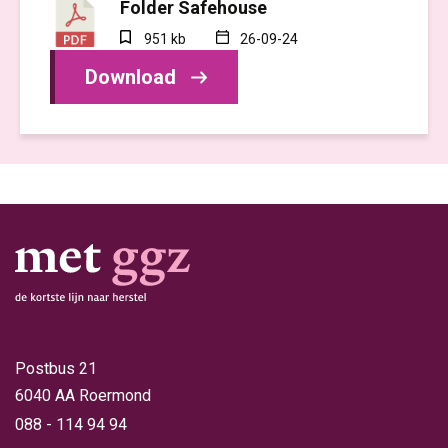
Folder Safehouse
951 kb
26-09-24
Download
Postbus 21
6040 AA Roermond
088 - 114 94 94