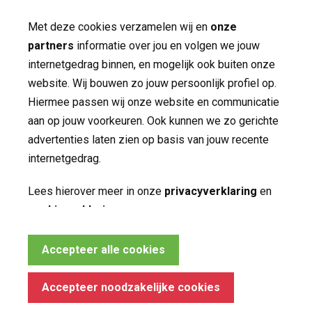
Jaarverslagen
Met deze cookies verzamelen wij en
onze
partners
informatie over jou en volgen we jouw 
Nieuws
internetgedrag binnen, en mogelijk ook buiten onze
Contact
website. Wij bouwen zo jouw persoonlijk profiel op.
Hiermee passen wij onze website en communicatie
aan op jouw voorkeuren. Ook kunnen we zo gerichte
Volg ons op
advertenties laten zien op basis van jouw recente
internetgedrag.
Lees hierover meer in onze
privacyverklaring
en 
cookieverklaring
.
Noodzakelijke cookies
Accepteer alle cookies
Made by ivengi
Deze cookies zijn essentieel voor het functioneren 
van de website en kunnen conform de wet niet
Privacy
Accepteer noodzakelijke cookies
worden uitgeschakeld.
Disclaimer