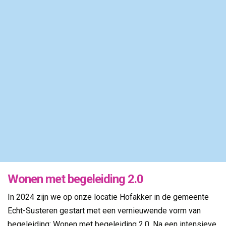
aanwezigheid vormen zij een waardevolle aanvulling
op de begeleiding die cliënten ontvangen.
Tegelijkertijd onderzoeken we hoe deze technologie
medewerkers kan ondersteunen en kan bijdragen aan
het verminderen van de werkdruk.
Met de inzet van Lilly en Ivy blijven we zoeken naar
innovatieve manieren om herstel, eigen regie en
passende ondersteuning te versterken.
Wonen met begeleiding 2.0
In 2024 zijn we op onze locatie Hofakker in de gemeente
Echt-Susteren gestart met een vernieuwende vorm van
begeleiding: Wonen met begeleiding 2.0. Na een intensieve