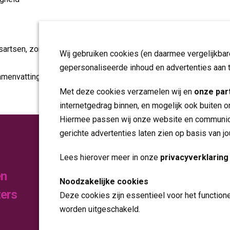
artsen, zorg- en welzijnspartners, ggz, zorgverzekeraars, geme
Wij gebruiken cookies (en daarmee vergelijkba
gepersonaliseerde inhoud en advertenties aan 
menvatting van het transformatieplan, kun je terecht op de 
webs
Met deze cookies verzamelen wij en
onze par
internetgedrag binnen, en mogelijk ook buiten o
Hiermee passen wij onze website en communica
gerichte advertenties laten zien op basis van j
Publicaties
Lees hierover meer in onze
privacyverklaring
en
Noodzakelijke cookies
Folders
zers
Deze cookies zijn essentieel voor het function
Jaarverslagen
worden uitgeschakeld.