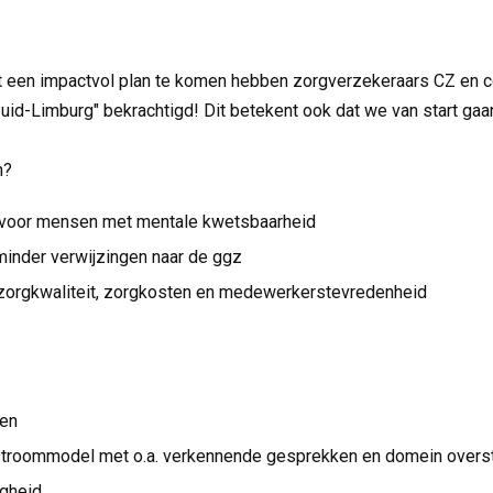
 een impactvol plan te komen hebben zorgverzekeraars CZ en c
uid-Limburg" bekrachtigd! Dit betekent ook dat we van start gaa
n?
 voor mensen met mentale kwetsbaarheid
 minder verwijzingen naar de ggz
zorgkwaliteit, zorgkosten en medewerkerstevredenheid
den
stroommodel met o.a. verkennende gesprekken en domein overst
igheid