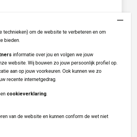
enten en inwonersorganisaties.
re technieken) om de website te verbeteren en om
te bieden.
ite
.
tners
informatie over jou en volgen we jouw 
nze website. Wij bouwen zo jouw persoonlijk profiel op.
tie aan op jouw voorkeuren. Ook kunnen we zo
ouw recente internetgedrag.
Volg ons op
en 
cookieverklaring
.
eren van de website en kunnen conform de wet niet 