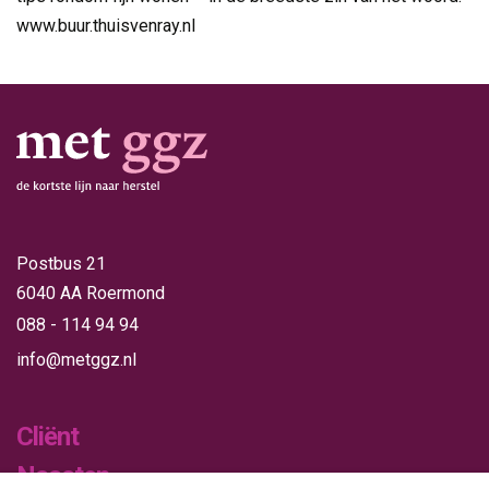
www.buur.thuisvenray.nl
Postbus 21
6040 AA Roermond
088 - 114 94 94
info@metggz.nl
Cliënt
Naasten