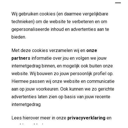
Verwijzers
Wij gebruiken cookies (en daarmee vergelijkbare
Publicaties
technieken) om de website te verbeteren en om
gepersonaliseerde inhoud en advertenties aan te
Folders
bieden.
Jaarverslagen
Met deze cookies verzamelen wij en
onze
partners
informatie over jou en volgen we jouw 
Nieuws
internetgedrag binnen, en mogelijk ook buiten onze
Contact
website. Wij bouwen zo jouw persoonlijk profiel op.
Hiermee passen wij onze website en communicatie
aan op jouw voorkeuren. Ook kunnen we zo gerichte
Volg ons op
advertenties laten zien op basis van jouw recente
internetgedrag.
Lees hierover meer in onze
privacyverklaring
en 
cookieverklaring
.