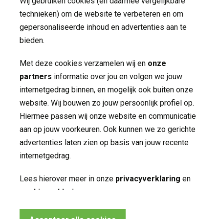
Wij gebruiken cookies (en daarmee vergelijkbare
Publicaties
technieken) om de website te verbeteren en om
gepersonaliseerde inhoud en advertenties aan te
Folders
bieden.
Jaarverslagen
Met deze cookies verzamelen wij en
onze
partners
informatie over jou en volgen we jouw 
Nieuws
internetgedrag binnen, en mogelijk ook buiten onze
Contact
website. Wij bouwen zo jouw persoonlijk profiel op.
Hiermee passen wij onze website en communicatie
aan op jouw voorkeuren. Ook kunnen we zo gerichte
Volg ons op
advertenties laten zien op basis van jouw recente
internetgedrag.
Lees hierover meer in onze
privacyverklaring
en 
cookieverklaring
.
Noodzakelijke cookies