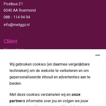
Postbus 21
6040 AA Roermond
088 - 114 94 94
info@metggz.nl
Cliënt
Naasten
Verwijzers
Wij gebruiken cookies (en daarmee vergelijkbare
Publicaties
technieken) om de website te verbeteren en om
gepersonaliseerde inhoud en advertenties aan te
Folders
bieden.
Jaarverslagen
Met deze cookies verzamelen wij en
onze
partners
informatie over jou en volgen we jouw 
Nieuws