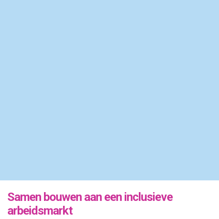
cliënten de kans om hun buurt beter te leren kennen
en nieuwe contacten op te doen.
Deze ontmoetingen zorgden voor waardevolle
gesprekken, meer begrip voor elkaar en een sterkere
verbinding tussen onze locaties en de wijk. Zo
bouwen we samen aan buurten waarin iedereen mee
kan doen en zich welkom voelt.
Bekijk ook onze video Samen in
de wijk
Samen bouwen aan een inclusieve
arbeidsmarkt