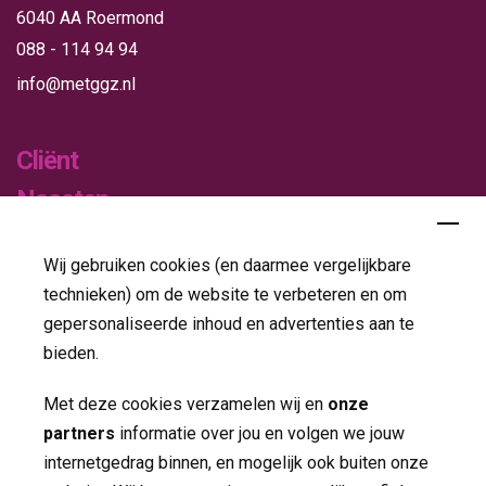
6040 AA Roermond
088 - 114 94 94
info@metggz.nl
Cliënt
Naasten
Verwijzers
Wij gebruiken cookies (en daarmee vergelijkbare
Publicaties
technieken) om de website te verbeteren en om
gepersonaliseerde inhoud en advertenties aan te
Folders
bieden.
Jaarverslagen
Met deze cookies verzamelen wij en
onze
partners
informatie over jou en volgen we jouw 
Nieuws
internetgedrag binnen, en mogelijk ook buiten onze
Contact