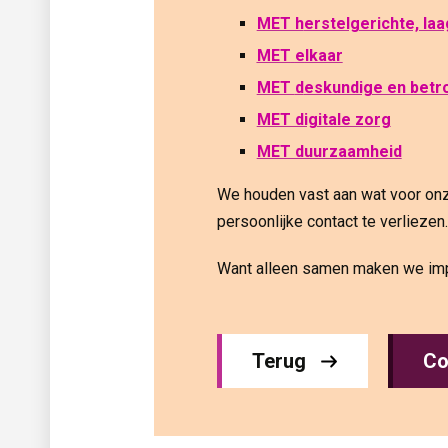
MET h
erstelgerichte, la
MET
e
lkaar
MET
d
eskundige en bet
MET digitale zorg
MET duurzaamheid
We houden vast aan wat voor onze
persoonlijke contact te verliezen.
Want alleen samen maken we imp
Terug
Co