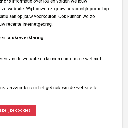
tners
informatie over jou en volgen we jouw 
nze website. Wij bouwen zo jouw persoonlijk profiel op.
tie aan op jouw voorkeuren. Ook kunnen we zo
ouw recente internetgedrag.
Volg ons op
en 
cookieverklaring
.
eren van de website en kunnen conform de wet niet 
s verzamelen om het gebruik van de website te 
kelijke cookies
vertenties en om de effectiviteit van onze campagnes 
Made by ivengi