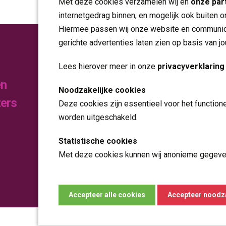
Met deze cookies verzamelen wij en
onze par
internetgedrag binnen, en mogelijk ook buiten o
Hiermee passen wij onze website en communica
gerichte advertenties laten zien op basis van j
Publicaties
Lees hierover meer in onze
privacyverklaring
en
Noodzakelijke cookies
Folders
zers
Deze cookies zijn essentieel voor het function
Jaarverslagen
worden uitgeschakeld.
Statistische cookies
Nieuws
Met deze cookies kunnen wij anonieme gegeven
Contact
analyseren en te verbeteren.
Marketing cookies
Accepteer noodza
Accepteer alle cookies
Deze cookies worden gebruikt voor gerichte ad
te meten.