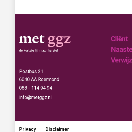
Cliënt
Naast
Verwij
Postbus 21
6040 AA Roermond
088 - 114 94 94
info@metggz.nl
Privacy
Disclaimer