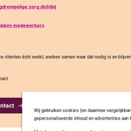
agdrempelige zorg d
ichtbij
rokken medewerkers
 cliënten écht werkt, werken samen waar dat nodig is en blijve
act.
ntact
Wij gebruiken cookies (en daarmee vergelijkba
gepersonaliseerde inhoud en advertenties aan 