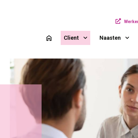
Werken
Client 
Naasten 